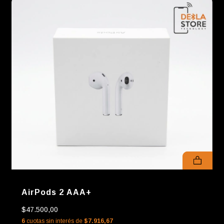
AirPods 2 AAA+
$47.500,00
6
cuotas sin interés de
$7.916,67