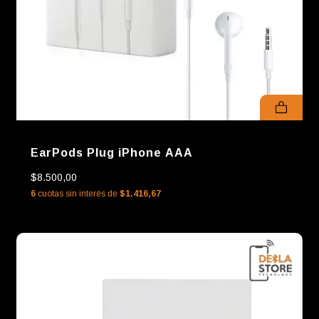
EarPods Plug iPhone AAA
$8.500,00
6
cuotas sin interés de
$1.416,67