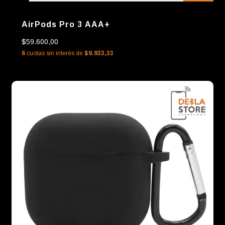
AirPods Pro 3 AAA+
$59.600,00
6
cuotas sin interés de
$9.933,33