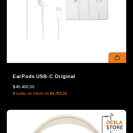
EarPods USB-C Original
$40.400,00
6
cuotas sin interés de
$6.733,33