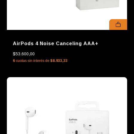
AirPods 4 Noise Canceling AAA+
$53.600,00
6
cuotas sin interés de
$8.933,33