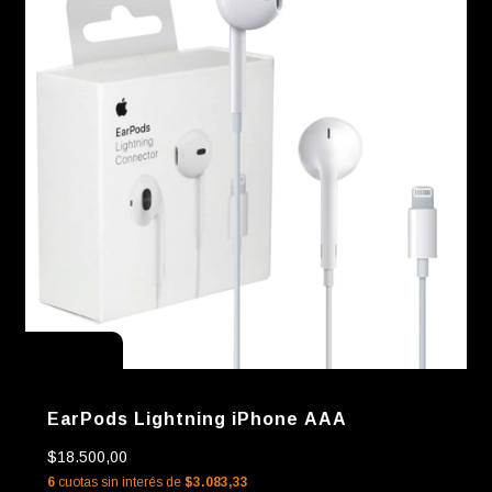
Sin stock
EarPods Lightning iPhone AAA
$18.500,00
6
cuotas sin interés de
$3.083,33