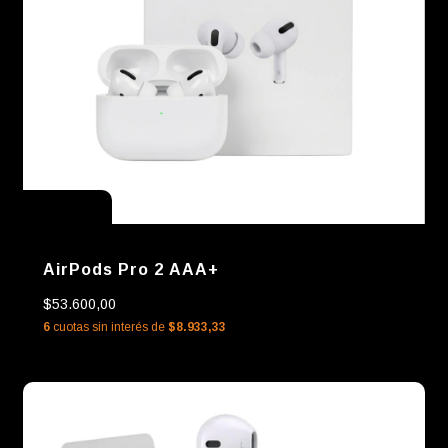
Sin stock
AirPods Pro 2 AAA+
$53.600,00
6
cuotas sin interés de
$8.933,33