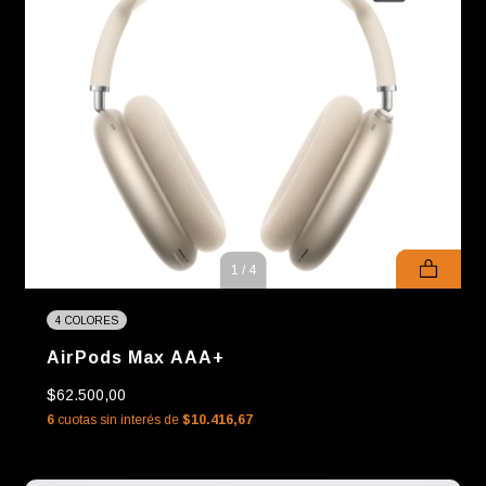
1
/
4
4 COLORES
AirPods Max AAA+
$62.500,00
6
cuotas sin interés de
$10.416,67