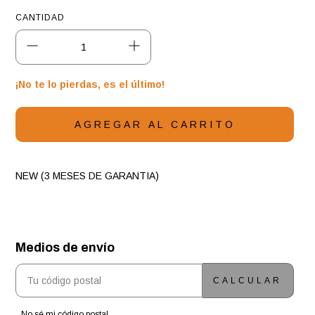
CANTIDAD
¡No te lo pierdas, es el último!
NEW (3 MESES DE GARANTIA)
Medios de envío
ENTREGAS PARA EL CP:
CAMBIAR CP
CALCULAR
No sé mi código postal