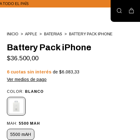
 A TODO EL PAÍS
INICIO
>
APPLE
>
BATERIAS
>
BATTERY PACK IPHONE
Battery Pack iPhone
$36.500,00
6
cuotas sin interés
de
$6.083,33
Ver medios de pago
COLOR:
BLANCO
MAH:
5500 MAH
5500 mAH