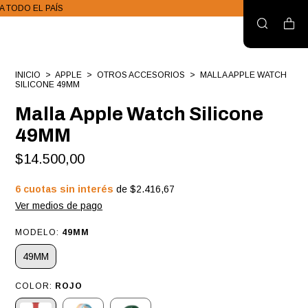
 A TODO EL PAÍS
INICIO
>
APPLE
>
OTROS ACCESORIOS
>
MALLA APPLE WATCH
SILICONE 49MM
Malla Apple Watch Silicone
49MM
$14.500,00
6
cuotas sin interés
de
$2.416,67
Ver medios de pago
MODELO:
49MM
49MM
COLOR:
ROJO