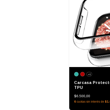
+4
Carcasa Protect
TPU
$6.500,00
6
cuotas sin interés de
$1.