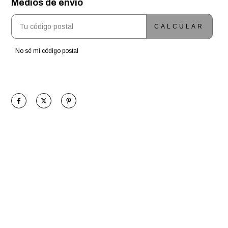
Medios de envío
ENTREGAS PARA EL CP:
CAMBIAR CP
CALCULAR
No sé mi código postal