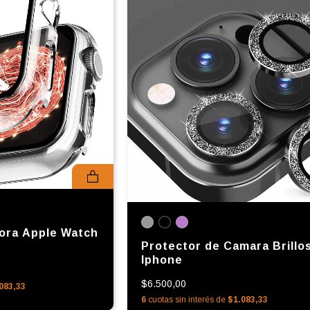
ora Apple Watch
Protector de Camara Brillo
Iphone
$6.500,00
083,33
6
cuotas sin interés de
$1.083,33