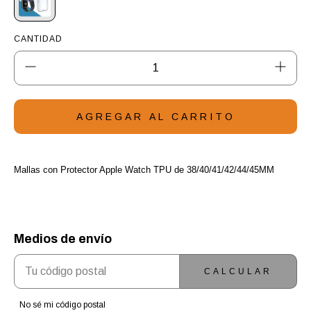
CANTIDAD
Mallas con Protector Apple Watch TPU de 38/40/41/
42/44/45MM
Medios de envío
ENTREGAS PARA EL CP:
CAMBIAR CP
CALCULAR
No sé mi código postal