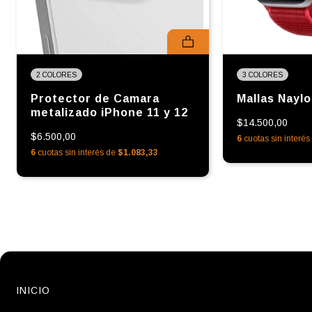
2 COLORES
3 COLORES
Protector de Camara
Mallas Nayl
metalizado iPhone 11 y 12
$14.500,00
$6.500,00
6
cuotas sin interé
6
cuotas sin interés de
$1.083,33
INICIO