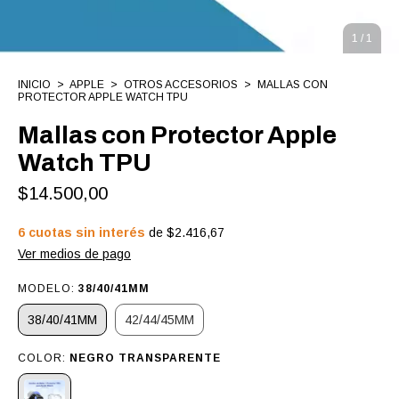
1
/
1
INICIO
>
APPLE
>
OTROS ACCESORIOS
>
MALLAS CON
PROTECTOR APPLE WATCH TPU
Mallas con Protector Apple
Watch TPU
$14.500,00
6
cuotas sin interés
de
$2.416,67
Ver medios de pago
MODELO:
38/40/41MM
38/40/41MM
42/44/45MM
COLOR:
NEGRO TRANSPARENTE