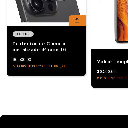
3 COLORES
Protector de Camara
metalizado iPhone 16
$6.500,00
Vidrio Temp
6
cuotas sin interés de
$1.083,33
$6.500,00
6
cuotas sin interé