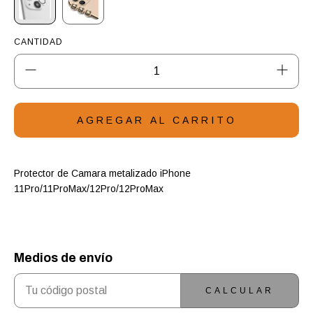
CANTIDAD
Protector de Camara metalizado iPhone
11Pro/11ProMax/12Pro/12ProMax
Medios de envío
ENTREGAS PARA EL CP:
CAMBIAR CP
CALCULAR