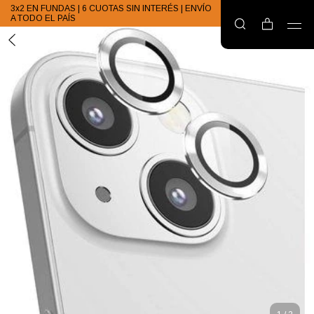
3x2 EN FUNDAS | 6 CUOTAS SIN INTERÉS | ENVÍO
A TODO EL PAÍS