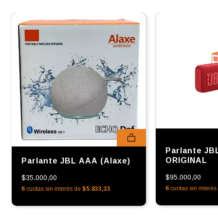
Parlante JB
ORIGINAL
Parlante JBL AAA (Alaxe)
$95.000,00
$35.000,00
6
cuotas sin interé
6
cuotas sin interés de
$5.833,33