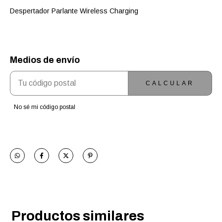
Despertador Parlante Wireless Charging
Medios de envío
ENTREGAS PARA EL CP:
CAMBIAR CP
CALCULAR
No sé mi código postal
Productos similares