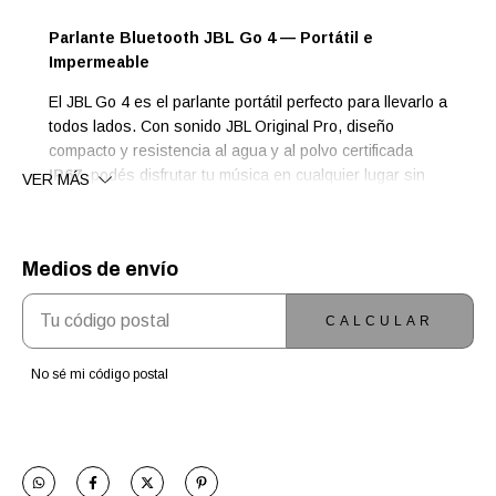
Parlante Bluetooth JBL Go 4 — Portátil e
Impermeable
El JBL Go 4 es el parlante portátil perfecto para llevarlo a
todos lados. Con sonido JBL Original Pro, diseño
compacto y resistencia al agua y al polvo certificada
IP67
, podés disfrutar tu música en cualquier lugar sin
VER MÁS
preocupaciones.
?
Sonido potente en un tamaño mini
? Hasta
7
horas
de reproducción continua ? Conexión
Bluetooth
Medios de envío
ENTREGAS PARA EL CP:
CAMBIAR CP
5.3
estable y de largo alcance ? Resistente al agua y
polvo —
certificación IP67
? Compatible con
CALCULAR
Playtogether
— conectá múltiples parlantes JBL ?
Disponible en múltiples colores ? Carga vía USB-C
No sé mi código postal
? Ideal para viajes, playa, pileta y uso diario ? Diseño
con gancho integrado para colgarlo donde quieras ?
Compatible con Android e iOS