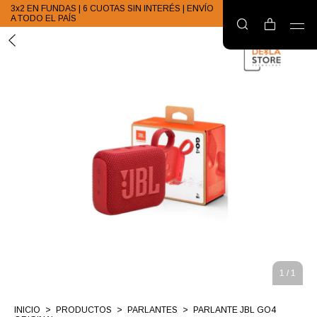
3x2 EN FUNDAS | 6 CUOTAS SIN INTERÉS | ENVÍO
A TODO EL PAÍS
1
/
1
INICIO
>
PRODUCTOS
>
PARLANTES
>
PARLANTE JBL GO4