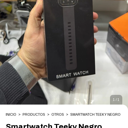
1
/
1
INICIO
>
PRODUCTOS
>
OTROS
>
SMARTWATCH TEEKY NEGRO
Smartwatch Teeky Negro