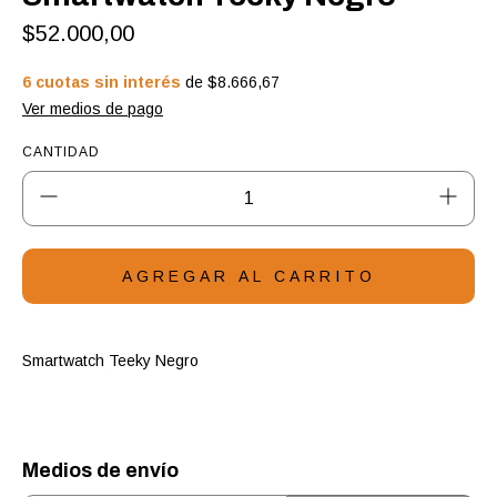
$52.000,00
6
cuotas sin interés
de
$8.666,67
Ver medios de pago
CANTIDAD
Smartwatch Teeky Negro
Medios de envío
ENTREGAS PARA EL CP:
CAMBIAR CP