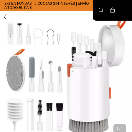
3x2 EN FUNDAS | 6 CUOTAS SIN INTERÉS | ENVÍO
A TODO EL PAÍS
1
/
1